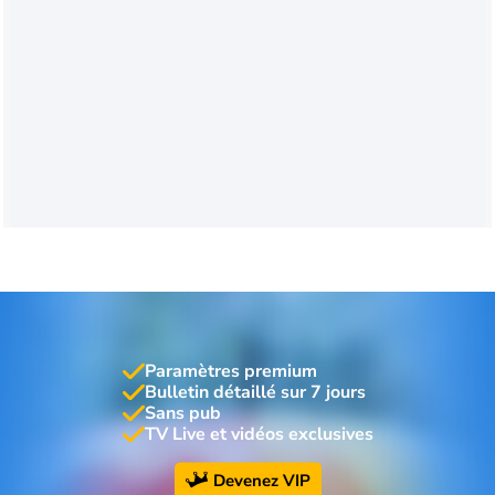
Paramètres premium
Bulletin détaillé sur 7 jours
Sans pub
TV Live et vidéos exclusives
Devenez VIP