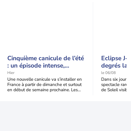
Cinquième canicule de l’été
Eclipse J-
: un épisode intense,
degrés la 
durable et étendu la
t-elle chu
Hier
le 06/08
semaine prochaine
l'éclipse 
Une nouvelle canicule va s’installer en
Dans six jours, l
France à partir de dimanche et surtout
spectacle rare 
en début de semaine prochaine. Les
de Soleil visibl
températures dépasseront
Jusqu'à 99,5 % 
fréquemment