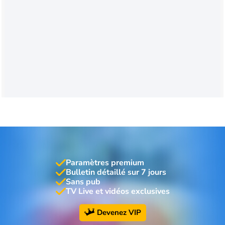
Paramètres premium
Bulletin détaillé sur 7 jours
Sans pub
TV Live et vidéos exclusives
Devenez VIP