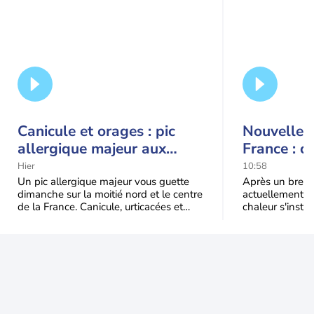
Canicule et orages : pic
Nouvelle c
allergique majeur aux
France : c
urticacées sur la moitié
Hier
10:58
nord
Un pic allergique majeur vous guette
Après un bref ré
dimanche sur la moitié nord et le centre
actuellement, 
de la France. Canicule, urticacées et
chaleur s'instal
ambroisie saturent l'air avant l'arrivée
Étendue et dura
une grande