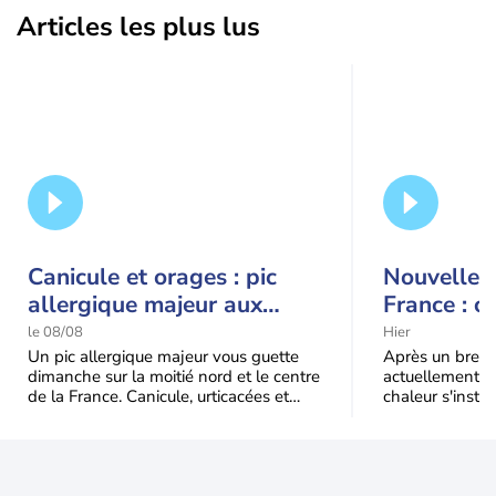
Articles les plus lus
Canicule et orages : pic
Nouvelle c
allergique majeur aux
France : c
urticacées sur la moitié
le 08/08
Hier
nord
Un pic allergique majeur vous guette
Après un bref ré
dimanche sur la moitié nord et le centre
actuellement, 
de la France. Canicule, urticacées et
chaleur s'instal
ambroisie saturent l'air avant l'arrivée
Étendue et dura
une grande