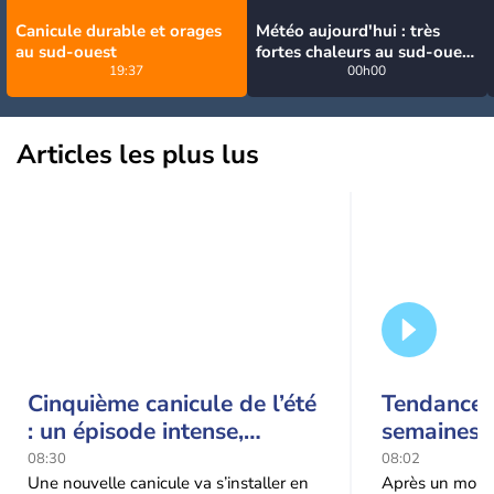
Canicule durable et orages
Météo aujourd'hui : très
au sud-ouest
fortes chaleurs au sud-ouest
19:37
avant des orages, jusqu'à
00h00
39°C
Articles les plus lus
Cinquième canicule de l’été
Tendance 
: un épisode intense,
semaines :
durable et étendu la
prédomina
08:30
08:02
semaine prochaine
septembr
Une nouvelle canicule va s’installer en
Après un mois 