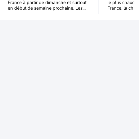
France à partir de dimanche et surtout
le plus chaud 
en début de semaine prochaine. Les
France, la chal
températures dépasseront
dominer jusqu’à
fréquemment