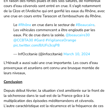
En raison des fortes pluies et des sols saturés, de nombreux
cours d'eau cévenols sont entré en crue. Il s'agit notamment
de la Cèze et l'Ardèche qui ont gonflé les eaux du Rhône, avec
une crue en cours entre Tarascon et l'embouchure du Rhône.
Le
#Rhône
en crue dans le secteur de
#Beaucaire
.
Les véhicules commencent a être engloutis par les
eaux. Pic de crue dans la soirée.
@beaucaire30
@CCBTA30
#Gard
#VigilanceOrange
pic.twitter.com/8JUFs3cqP8
— InfOccitanie (@infoccitanie)
March 10, 2024
L'Hérault a aussi subi une crue importante. Les cours d'eau
provençaux et azuréens ont connu une brusque montée de
leurs niveaux,
Conclusion
Depuis début février, la situation s'est améliorée sur le front de
la sécheresse dans le sud-est de la France grâce à la
multiplication des épisodes méditerranéens et cévenols.
L'autre caractéristique est la récurrence et la fréquence de ces