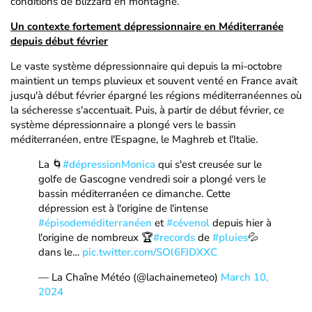
conditions de blizzard en montagne.
Un contexte fortement dépressionnaire en Méditerranée
depuis début février
Le vaste système dépressionnaire qui depuis la mi-octobre
maintient un temps pluvieux et souvent venté en France avait
jusqu'à début février épargné les régions méditerranéennes où
la sécheresse s'accentuait. Puis, à partir de début février, ce
système dépressionnaire a plongé vers le bassin
méditerranéen, entre l'Espagne, le Maghreb et l'Italie.
La 🌀
#dépressionMonica
qui s'est creusée sur le
golfe de Gascogne vendredi soir a plongé vers le
bassin méditerranéen ce dimanche. Cette
dépression est à l'origine de l'intense
#épisodeméditerranéen
et
#cévenol
depuis hier à
l'origine de nombreux 🏆
#records
de
#pluies
💦
dans le…
pic.twitter.com/SOl6FJDXXC
— La Chaîne Météo (@lachainemeteo)
March 10,
2024