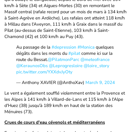
km/h à Sète (34) et Aigues-Mortes (30) en remontant le
Massif central (rafale record pour un mois de mars à 134 km/h
à Saint-Agrève en Ardèche). Les rafales ont atteint 118 km/h
à Millau dans l'Aveyron, 111 km/h à Graix dans le massif du
Pilat (au-dessus de Saint-Etienne), 103 km/h à Saint-
Chamond (42) et 100 km/h au Puy (43).
Au passage de la
#depression
#Monica
quelques
dégâts dans les monts du
#pilat
comme ici sur la
route du Bessat.
@PilatmonParc
@meteofrance
@KeraunosObs
@Leprogresloire
@loire_story
pic.twitter.com/YXXdvJyOty
— Anthony XAVIER (@AnthoXav)
March 9, 2024
Le vent a également soufflé violemment entre la Provence et
les Alpes à 141 km/h à Villard-de-Lans et 115 km/h à l'Alpe
d'Huez (38) jusqu'à 189 km/h en haut de la station des
Ménuires (73).
Crues de cours d'eau cévenols et méditerranéens