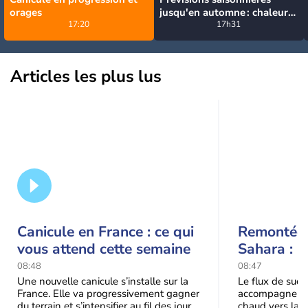
orages
jusqu'en automne : chaleur
17:20
durable, retour des pluies
17h31
en octobre et surtout
novembre
Articles les plus lus
Canicule en France : ce qui
Remontée 
vous attend cette semaine
Sahara : l
ce week-e
08:48
08:47
Une nouvelle canicule s’installe sur la
Le flux de sud 
France. Elle va progressivement gagner
accompagne la 
du terrain et s’intensifier au fil des jours.
chaud vers la 