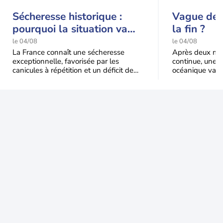
Sécheresse historique :
Vague de c
pourquoi la situation va
la fin ?
encore s'aggraver jusqu'à
le 04/08
le 04/08
la mi-août
La France connaît une sécheresse
Après deux moi
exceptionnelle, favorisée par les
continue, une m
canicules à répétition et un déficit de
océanique va e
pluie très marqué depuis la fin du
Le recul sera p