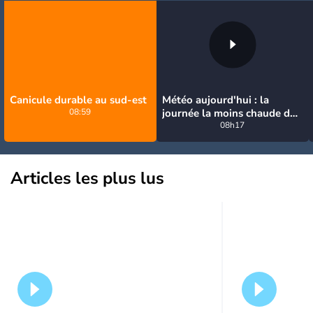
Canicule durable au sud-est
Météo aujourd'hui : la
08:59
journée la moins chaude de
la semaine, excepté près de
08h17
la Méditerranée
Articles les plus lus