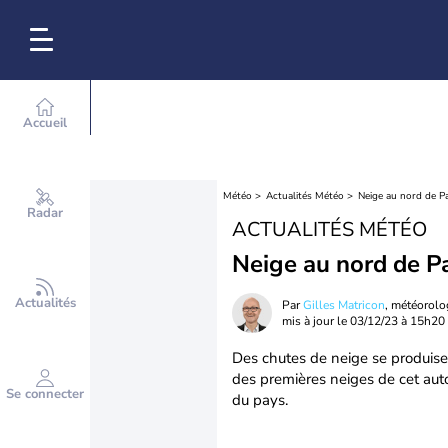
Accueil
Météo
Actualités Météo
Neige au nord de Pa
Radar
ACTUALITÉS MÉTÉO
Neige au nord de Pa
Actualités
Par
Gilles Matricon
, météorol
mis à jour le
03/12/23 à 15h20
Des chutes de neige se produisen
des premières neiges de cet auto
Se connecter
du pays.