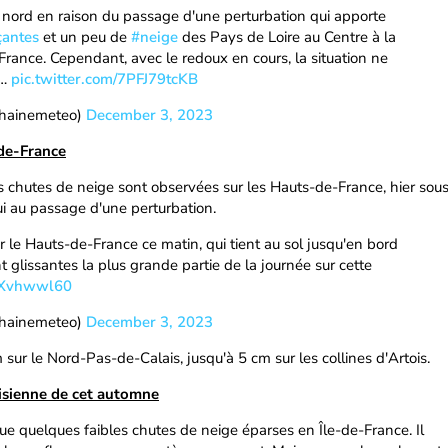
 nord en raison du passage d'une perturbation qui apporte
çantes
et un peu de
#neige
des Pays de Loire au Centre à la
ance. Cependant, avec le redoux en cours, la situation ne
e…
pic.twitter.com/7PFJ79tcKB
chainemeteo)
December 3, 2023
de-France
s chutes de neige sont observées sur les Hauts-de-France, hier sou
i au passage d'une perturbation.
r le Hauts-de-France ce matin, qui tient au sol jusqu'en bord
 glissantes la plus grande partie de la journée sur cette
v9Xvhwwl60
chainemeteo)
December 3, 2023
m sur le Nord-Pas-de-Calais, jusqu'à 5 cm sur les collines d'Artois.
risienne de cet automne
ue quelques faibles chutes de neige éparses en Île-de-France. Il