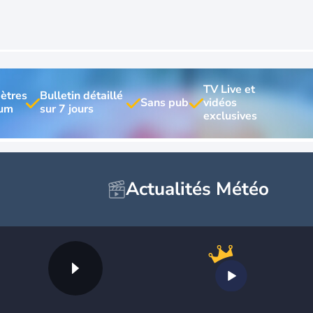
TV Live et 
ètres 
Bulletin détaillé 
vidéos 
Actualités Météo