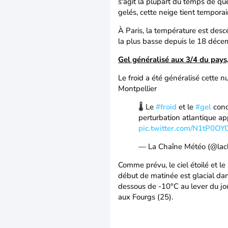
s'agit la plupart du temps de q
gelés, cette neige tient temporai
À Paris, la température est des
la plus basse depuis le 18 déc
Gel généralisé aux 3/4 du pays,
Le froid a été généralisé cette n
Montpellier
🌡️ Le
#froid
et le
#gel
conc
perturbation atlantique a
pic.twitter.com/N1tP0O
— La Chaîne Météo (@la
Comme prévu, le ciel étoilé et l
début de matinée est glacial dan
dessous de -10°C au lever du jou
aux Fourgs (25).