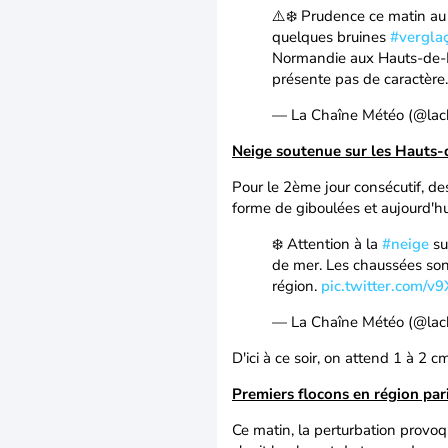
⚠️❄️ Prudence ce matin au
quelques bruines
#vergla
Normandie aux Hauts-de-Fr
présente pas de caractèr
— La Chaîne Météo (@la
Neige soutenue sur les Hauts-
Pour le 2ème jour consécutif, de
forme de giboulées et aujourd'hu
❄️ Attention à la
#neige
su
de mer. Les chaussées sont
région.
pic.twitter.com/
— La Chaîne Météo (@la
D'ici à ce soir, on attend 1 à 2 c
Premiers flocons en région pa
Ce matin, la perturbation provoq