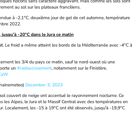
uelques flocons sans caractère aggravant. Mais comme les sols sont
rement au sol sur les plateaux franciliens.
cendue à -2,1°C, deuxième jour de gel de cet automne, température
embre 2022.
 jusqu'à -20°C dans le Jura ce matin
uit. Le froid a même atteint les bords de la Méditerranée avec -4°C 
ernent les 3/4 du pays ce matin, sauf le nord-ouest où une
pporte un
#radoucissement
, notamment sur le Finistère.
YCaW
chainemeteo)
December 3, 2023
e sol couvert de neige ont accentué le rayonnement nocturne. Ce
s les Alpes, le Jura et le Massif Central avec des températures en
r. Localement, les -15 à 19°C ont été observés, jusqu'à -19,9°C