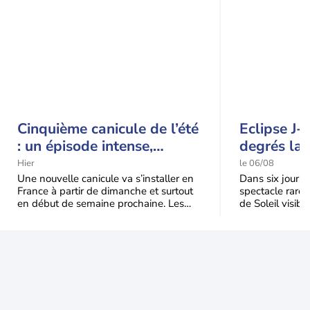
Cinquième canicule de l’été
Eclipse J-
: un épisode intense,
degrés la 
durable et étendu la
t-elle chu
Hier
le 06/08
semaine prochaine
l'éclipse 
Une nouvelle canicule va s’installer en
Dans six jours, l
France à partir de dimanche et surtout
spectacle rare 
en début de semaine prochaine. Les
de Soleil visibl
températures dépasseront
Jusqu'à 99,5 % 
fréquemment