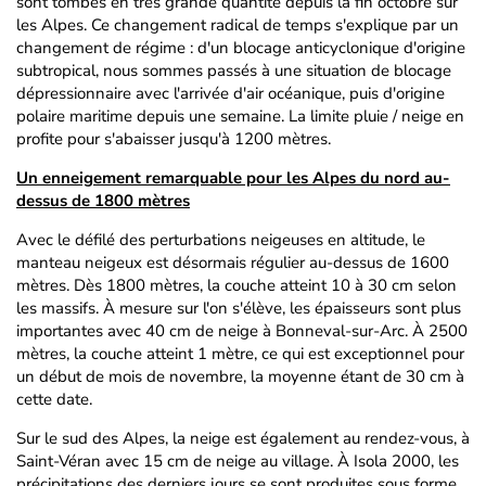
sont tombés en très grande quantité depuis la fin octobre sur
les Alpes. Ce changement radical de temps s'explique par un
changement de régime : d'un blocage anticyclonique d'origine
subtropical, nous sommes passés à une situation de blocage
dépressionnaire avec l'arrivée d'air océanique, puis d'origine
polaire maritime depuis une semaine. La limite pluie / neige en
profite pour s'abaisser jusqu'à 1200 mètres.
Un enneigement remarquable pour les Alpes du nord au-
dessus de 1800 mètres
Avec le défilé des perturbations neigeuses en altitude, le
manteau neigeux est désormais régulier au-dessus de 1600
mètres. Dès 1800 mètres, la couche atteint 10 à 30 cm selon
les massifs. À mesure sur l'on s'élève, les épaisseurs sont plus
importantes avec 40 cm de neige à Bonneval-sur-Arc. À 2500
mètres, la couche atteint 1 mètre, ce qui est exceptionnel pour
un début de mois de novembre, la moyenne étant de 30 cm à
cette date.
Sur le sud des Alpes, la neige est également au rendez-vous, à
Saint-Véran avec 15 cm de neige au village. À Isola 2000, les
précipitations des derniers jours se sont produites sous forme