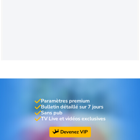
Paramètres premium
Bulletin détaillé sur 7 jours
Sans pub
TV Live et vidéos exclusives
Devenez VIP