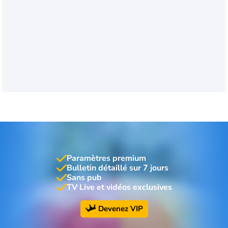
Paramètres premium
Bulletin détaillé sur 7 jours
Sans pub
TV Live et vidéos exclusives
Devenez VIP