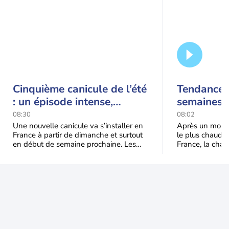
Cinquième canicule de l’été
Tendance 
: un épisode intense,
semaines :
durable et étendu la
prédomina
08:30
08:02
semaine prochaine
septembr
Une nouvelle canicule va s’installer en
Après un mois 
France à partir de dimanche et surtout
le plus chaud 
en début de semaine prochaine. Les
France, la chal
températures dépasseront
dominer jusqu’à
fréquemment