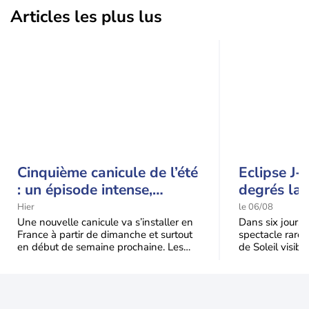
Articles les plus lus
Cinquième canicule de l’été
Eclipse J-
: un épisode intense,
degrés la 
durable et étendu la
t-elle chu
Hier
le 06/08
semaine prochaine
l'éclipse 
Une nouvelle canicule va s’installer en
Dans six jours, l
France à partir de dimanche et surtout
spectacle rare 
en début de semaine prochaine. Les
de Soleil visibl
températures dépasseront
Jusqu'à 99,5 % 
fréquemment