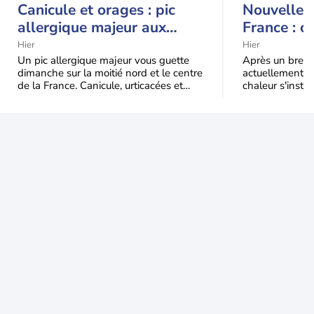
Canicule et orages : pic
Nouvelle c
allergique majeur aux
France : c
urticacées sur la moitié
Hier
Hier
nord
Un pic allergique majeur vous guette
Après un bref ré
dimanche sur la moitié nord et le centre
actuellement, 
de la France. Canicule, urticacées et
chaleur s'instal
ambroisie saturent l'air avant l'arrivée
Étendue et dura
une grande