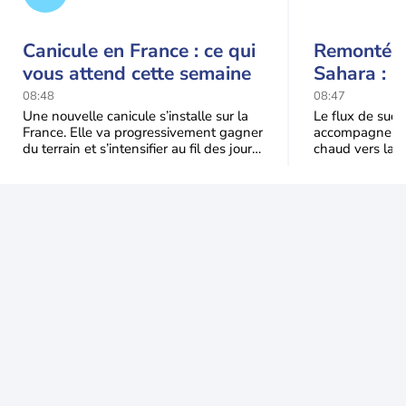
Canicule en France : ce qui
Remontée 
vous attend cette semaine
Sahara : l
ce week-e
08:48
08:47
Une nouvelle canicule s’installe sur la
Le flux de sud 
France. Elle va progressivement gagner
accompagne la 
du terrain et s’intensifier au fil des jours.
chaud vers la 
Voici ce qu’il faut retenir
transporte éga
minérales