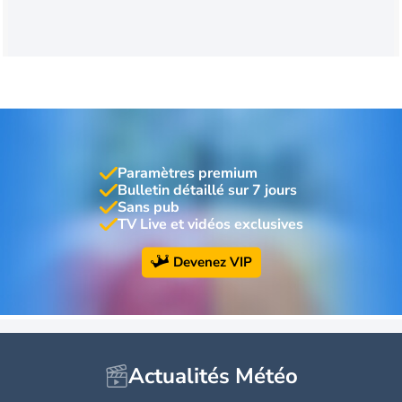
Paramètres premium
Bulletin détaillé sur 7 jours
Sans pub
TV Live et vidéos exclusives
Devenez VIP
Actualités Météo