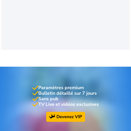
Paramètres premium
Bulletin détaillé sur 7 jours
Sans pub
TV Live et vidéos exclusives
Devenez VIP