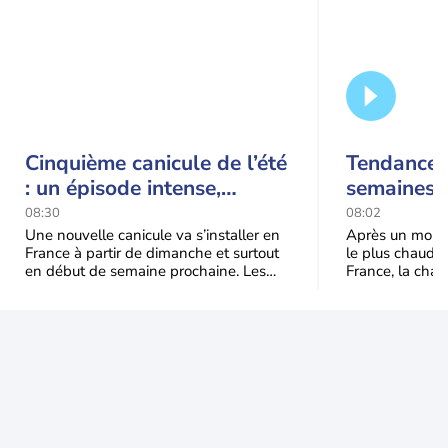
Cinquième canicule de l’été
Tendance 
: un épisode intense,
semaines :
durable et étendu la
prédomina
08:30
08:02
semaine prochaine
septembr
Une nouvelle canicule va s’installer en
Après un mois 
France à partir de dimanche et surtout
le plus chaud 
en début de semaine prochaine. Les
France, la chal
températures dépasseront
dominer jusqu’à
fréquemment