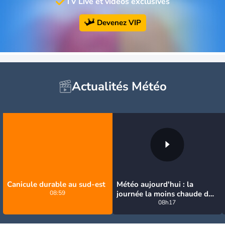
TV Live et vidéos exclusives
Devenez VIP
Actualités Météo
Canicule durable au sud-est
Météo aujourd'hui : la
08:59
journée la moins chaude de
la semaine, excepté près de
08h17
la Méditerranée