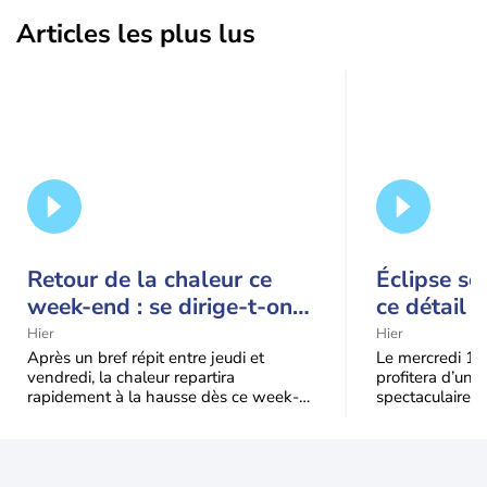
Articles les plus lus
Retour de la chaleur ce
Éclipse so
week-end : se dirige-t-on
ce détail 
vers une cinquième vague
spectacle
Hier
Hier
de chaleur en France ?
Après un bref répit entre jeudi et
Le mercredi 12
vendredi, la chaleur repartira
profitera d’une 
rapidement à la hausse dès ce week-
spectaculaire, t
end sous l’effet d’une remontée d’air
dans une parti
très