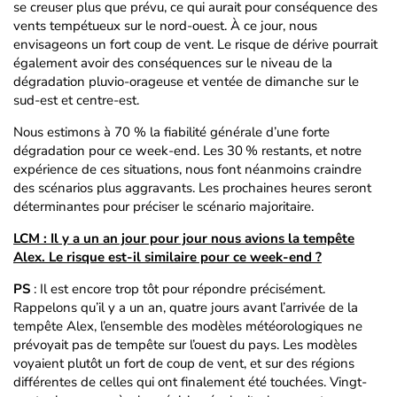
se creuser plus que prévu, ce qui aurait pour conséquence des
vents tempétueux sur le nord-ouest. À ce jour, nous
envisageons un fort coup de vent. Le risque de dérive pourrait
également avoir des conséquences sur le niveau de la
dégradation pluvio-orageuse et ventée de dimanche sur le
sud-est et centre-est.
Nous estimons à 70 % la fiabilité générale d’une forte
dégradation pour ce week-end. Les 30 % restants, et notre
expérience de ces situations, nous font néanmoins craindre
des scénarios plus aggravants. Les prochaines heures seront
déterminantes pour préciser le scénario majoritaire.
LCM : Il y a un an jour pour jour nous avions la tempête
Alex. Le risque est-il similaire pour ce week-end ?
PS
: Il est encore trop tôt pour répondre précisément.
Rappelons qu’il y a un an, quatre jours avant l’arrivée de la
tempête Alex, l’ensemble des modèles météorologiques ne
prévoyait pas de tempête sur l’ouest du pays. Les modèles
voyaient plutôt un fort de coup de vent, et sur des régions
différentes de celles qui ont finalement été touchées. Vingt-