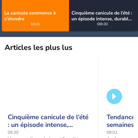
La canicule commence à
Cinquième canicule de l’été :
s'étendre
un épisode intense, durable
10:41
et étendu la semaine
08h30
prochaine
Articles les plus lus
Cinquième canicule de l’été
Tendance 
: un épisode intense,
semaines :
durable et étendu la
prédomina
08:30
08:02