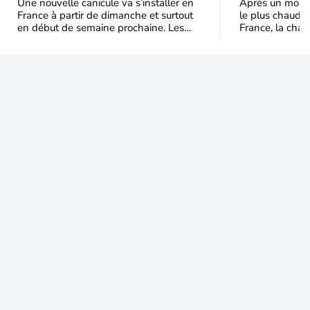
semaine prochaine
septembr
Une nouvelle canicule va s’installer en
Après un mois 
France à partir de dimanche et surtout
le plus chaud 
en début de semaine prochaine. Les
France, la chal
températures dépasseront
dominer jusqu’à
fréquemment