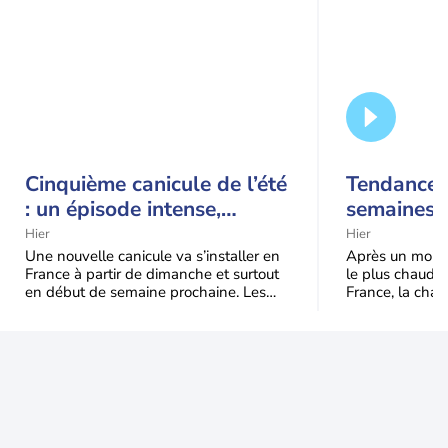
Cinquième canicule de l’été
Tendance 
: un épisode intense,
semaines :
durable et étendu la
prédomina
Hier
Hier
semaine prochaine
septembr
Une nouvelle canicule va s’installer en
Après un mois 
France à partir de dimanche et surtout
le plus chaud 
en début de semaine prochaine. Les
France, la chal
températures dépasseront
dominer jusqu’à
fréquemment