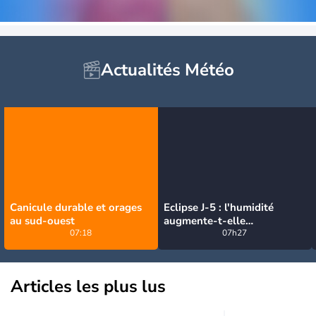
Actualités Météo
Canicule durable et orages
Eclipse J-5 : l'humidité
au sud-ouest
augmente-t-elle
07:18
brutalement avec la chute
07h27
de température pendant
l'éclipse du 12 août ?
Articles les plus lus