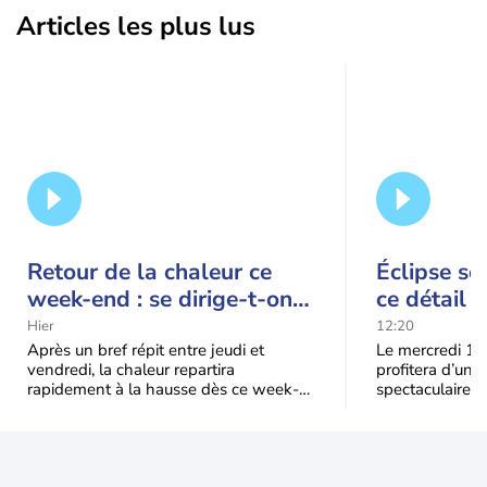
Articles les plus lus
Retour de la chaleur ce
Éclipse so
week-end : se dirige-t-on
ce détail 
vers une cinquième vague
spectacle
Hier
12:20
de chaleur en France ?
Après un bref répit entre jeudi et
Le mercredi 12
vendredi, la chaleur repartira
profitera d’une 
rapidement à la hausse dès ce week-
spectaculaire, t
end sous l’effet d’une remontée d’air
dans une parti
très