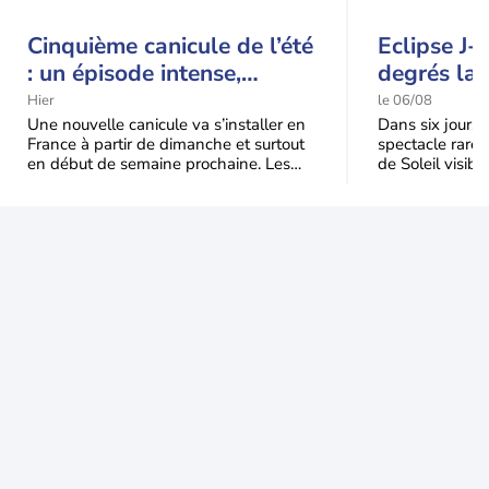
Cinquième canicule de l’été
Eclipse J-
: un épisode intense,
degrés la 
durable et étendu la
t-elle chu
Hier
le 06/08
semaine prochaine
l'éclipse 
Une nouvelle canicule va s’installer en
Dans six jours, l
France à partir de dimanche et surtout
spectacle rare 
en début de semaine prochaine. Les
de Soleil visibl
températures dépasseront
Jusqu'à 99,5 % 
fréquemment