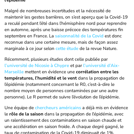
l’épidémie
Malgré de nombreuses incertitudes et la nécessité de
maintenir les gestes barrières, on s’est aperçu que la Covid-19
a reculé pendant l’été dans l’hémisphère nord pour reprendre
en automne, après une baisse précoce des températures fin
septembre en France. La
saisonnalité de la Covid
est donc
reconnue dans une certaine mesure, mais de façon assez
marginale à ce jour selon
cette étude
de la revue Nature.
Récemment, plusieurs études dont celle publiée par
l’université de Nicosie à Chypre
et par
l’université d’Aix-
Marseille
mettent en évidence une
corrélation entre les
températures, l’humidité et le vent
dans la propagation de
l’épidémie (notamment concernant le R0, c’est-à-dire le
nombre moyen de personnes contaminées par une autre
personne). Le R permet de suivre l’évolution de l’épidémie.
Une équipe de
chercheurs américains
a déjà mis en évidence
le
rôle de la saison
dans la propagation de l'épidémie, avec
un ralentissement des contaminations en saison chaude et
une accélération en saison froide. A chaque degré gagné, le
taux de contamination de la Covid-19 diminuait de 1%.