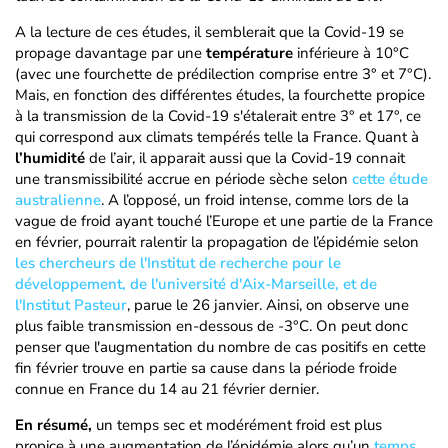
A la lecture de ces études, il semblerait que la Covid-19 se
propage davantage par une
température
inférieure à 10°C
(avec une fourchette de prédilection comprise entre 3° et 7°C).
Mais, en fonction des différentes études, la fourchette propice
à la transmission de la Covid-19 s'étalerait entre 3° et 17°, ce
qui correspond aux climats tempérés telle la France. Quant à
l’humidité
de l’air, il apparait aussi que la Covid-19 connait
une transmissibilité accrue en période sèche selon
cette étude
australienne
. A l’opposé, un froid intense, comme lors de la
vague de froid ayant touché l’Europe et une partie de la France
en février, pourrait ralentir la propagation de l’épidémie selon
les chercheurs de l'Institut de recherche pour le
développement, de l'université d'Aix-Marseille, et de
l'Institut Pasteur
, parue le 26 janvier. Ainsi, on observe une
plus faible transmission en-dessous de -3°C. On peut donc
penser que l'augmentation du nombre de cas positifs en cette
fin février trouve en partie sa cause dans la période froide
connue en France du 14 au 21 février dernier.
En résumé,
un temps sec et modérément froid est plus
propice à une augmentation de l’épidémie alors qu’un
temps