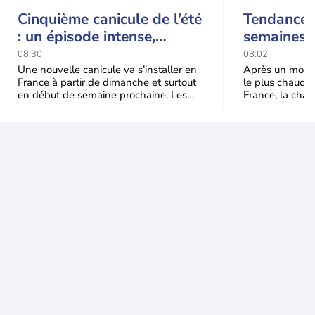
Cinquième canicule de l’été
Tendance 
: un épisode intense,
semaines :
durable et étendu la
prédomina
08:30
08:02
semaine prochaine
septembr
Une nouvelle canicule va s’installer en
Après un mois 
France à partir de dimanche et surtout
le plus chaud 
en début de semaine prochaine. Les
France, la chal
températures dépasseront
dominer jusqu’à
fréquemment