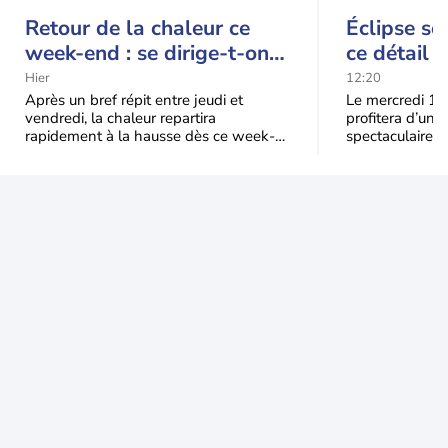
Retour de la chaleur ce
Éclipse so
week-end : se dirige-t-on
ce détail 
vers une cinquième vague
spectacle
Hier
12:20
de chaleur en France ?
Après un bref répit entre jeudi et
Le mercredi 12
vendredi, la chaleur repartira
profitera d’une 
rapidement à la hausse dès ce week-
spectaculaire, t
end sous l’effet d’une remontée d’air
dans une parti
très