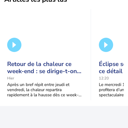
Retour de la chaleur ce
Éclipse so
week-end : se dirige-t-on
ce détail 
vers une cinquième vague
spectacle
Hier
12:20
de chaleur en France ?
Après un bref répit entre jeudi et
Le mercredi 12
vendredi, la chaleur repartira
profitera d’une 
rapidement à la hausse dès ce week-
spectaculaire, t
end sous l’effet d’une remontée d’air
dans une parti
très