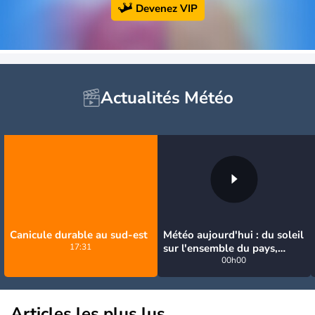
Devenez VIP
Actualités Météo
Canicule durable au sud-est
Météo aujourd'hui : du soleil
17:31
sur l'ensemble du pays,
jusqu'à 40°C au sud-est
00h00
Articles les plus lus