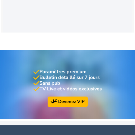
Paramètres premium
Bulletin détaillé sur 7 jours
Sans pub
TV Live et vidéos exclusives
Devenez VIP