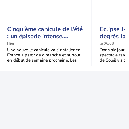
Cinquième canicule de l’été
Eclipse J-
: un épisode intense,
degrés la 
durable et étendu la
t-elle chu
Hier
le 06/08
semaine prochaine
l'éclipse 
Une nouvelle canicule va s’installer en
Dans six jours, l
France à partir de dimanche et surtout
spectacle rare 
en début de semaine prochaine. Les
de Soleil visibl
températures dépasseront
Jusqu'à 99,5 % 
fréquemment