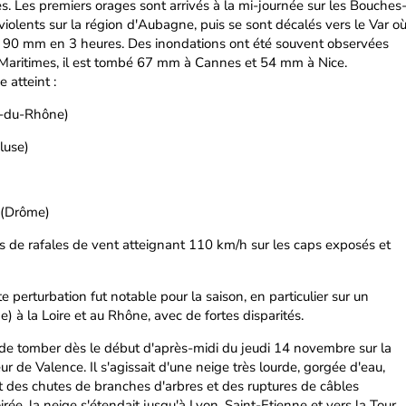
. Les premiers orages sont arrivés à la mi-journée sur les Bouches
iolents sur la région d'Aubagne, puis se sont décalés vers le Var o
à 90 mm en 3 heures. Des inondations ont été souvent observées
-Maritimes, il est tombé 67 mm à Cannes et 54 mm à Nice.
atteint :
-du-Rhône)
luse)
 (Drôme)
de rafales de vent atteignant 110 km/h sur les caps exposés et
e perturbation fut notable pour la saison, en particulier sur un
) à la Loire et au Rhône, avec de fortes disparités.
 de tomber dès le début d'après-midi du jeudi 14 novembre sur la
ur de Valence. Il s'agissait d'une neige très lourde, gorgée d'eau,
t des chutes de branches d'arbres et des ruptures de câbles
irée, la neige s'étendait jusqu'à Lyon, Saint-Etienne et vers la Tour