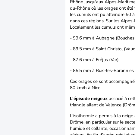
Rhône jusqu'aux Alpes-Maritimes
du-Rhône où les orages ont été v
les cumuls ont pu atteindre 50 
dans ces régions. Sur les Alpes
Localement les cumuls ont même 
- 99,6 mm à Aubagne (Bouches
- 89,5 mm à Saint Christol (Vauc
- 87,6 mm à Fréjus (Var)
- 85,5 mm à Buis-les-Baronnies
Ces orages se sont accompagnés 
80 km/h à Nice.
L'épisode neigeux
associé à cett
triangle allant de Valence (Drôme
L'isothermie a permis à la neige
Drôme, en particulier sur le secte
humide et collante, occasionnan
aériens. En fin d'après-midi et so