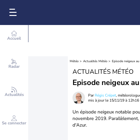
Accueil
Météo
Actualités Météo
Episode neigeux au 
Radar
ACTUALITÉS MÉTÉO
Episode neigeux au 
Actualités
Par
Régis Crépet
, météorologu
mis à jour le
15/11/19 à 12h16
Un épisode neigeux notable pour 
novembre 2019. Parallèlement, l
Se connecter
d'Azur.