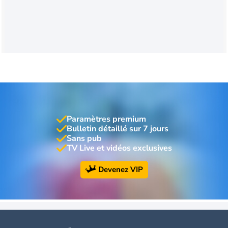
Paramètres premium
Bulletin détaillé sur 7 jours
Sans pub
TV Live et vidéos exclusives
Devenez VIP