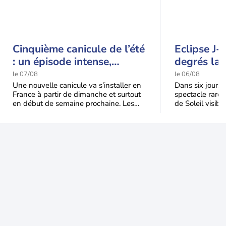
Cinquième canicule de l’été
Eclipse J-
: un épisode intense,
degrés la 
durable et étendu la
t-elle chu
le 07/08
le 06/08
semaine prochaine
l'éclipse 
Une nouvelle canicule va s’installer en
Dans six jours, l
France à partir de dimanche et surtout
spectacle rare 
en début de semaine prochaine. Les
de Soleil visibl
températures dépasseront
Jusqu'à 99,5 % 
fréquemment