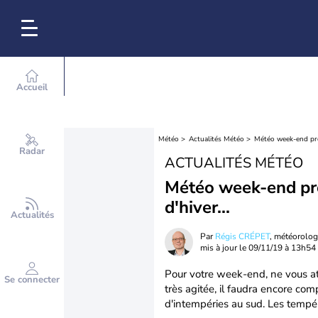
Accueil
Météo
Actualités Météo
Météo week-end pro
Radar
ACTUALITÉS MÉTÉO
Météo week-end pr
d'hiver...
Actualités
Par
Régis CRÉPET
, météorolo
mis à jour le
09/11/19 à 13h54
Pour votre week-end, ne vous at
Se connecter
très agitée, il faudra encore co
d'intempéries au sud. Les tempér