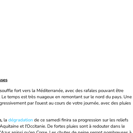
sses
souffle fort vers la Méditerranée, avec des rafales pouvant être
 Le temps est très nuageux en remontant sur le nord du pays. Une
gressivement par l'ouest au cours de votre journée, avec des pluies
,
la
dégradation
de ce samedi finira sa progression sur les reliefs
Aquitaine et l'Occitanie. De fortes pluies sont à redouter dans le
'Azur aninsi qu'en Corse. Les chutes de neige seront nombreuses à