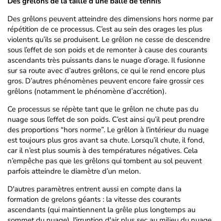
Des grêlons de la taille d’une balle de tennis
Des grêlons peuvent atteindre des dimensions hors norme par
répétition de ce processus. C’est au sein des orages les plus
violents qu’ils se produisent. Le grêlon ne cesse de descendre
sous l’effet de son poids et de remonter à cause des courants
ascendants très puissants dans le nuage d’orage. Il fusionne
sur sa route avec d’autres grêlons, ce qui le rend encore plus
gros. D’autres phénomènes peuvent encore faire grossir ces
grêlons (notamment le phénomène d’accrétion).
Ce processus se répète tant que le grêlon ne chute pas du
nuage sous l’effet de son poids. C’est ainsi qu’il peut prendre
des proportions “hors norme”. Le grêlon à l’intérieur du nuage
est toujours plus gros avant sa chute. Lorsqu’il chute, il fond,
car il n’est plus soumis à des températures négatives. Cela
n’empêche pas que les grêlons qui tombent au sol peuvent
parfois atteindre le diamètre d’un melon.
D'autres paramètres entrent aussi en compte dans la
formation de grelons géants : la vitesse des courants
ascendants (qui maintiennent la grêle plus longtemps au
sommet du nuage), l'irruption d'air plus sec au milieu du nuage