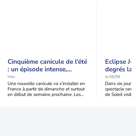
Cinquième canicule de l’été
Eclipse J-
: un épisode intense,
degrés la 
durable et étendu la
t-elle chu
Hier
le 06/08
semaine prochaine
l'éclipse 
Une nouvelle canicule va s’installer en
Dans six jours, l
France à partir de dimanche et surtout
spectacle rare 
en début de semaine prochaine. Les
de Soleil visibl
températures dépasseront
Jusqu'à 99,5 % 
fréquemment