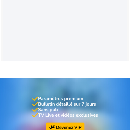
Paramètres premium
Bulletin détaillé sur 7 jours
Sans pub
TV Live et vidéos exclusives
Devenez VIP