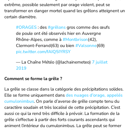
extrême, possible seulement par orage violent, peut se
transformer en danger mortel quand les grêlons atteignent un
certain diamètre.
#ORAGES
: des
#grêlons
gros comme des œufs
de poule ont été observés hier en Auvergne
Rhône-Alpes, comme à
#Montbrison
(42),
Clermont-Ferrand(63) ou bien
#Valsonne
(69)
pic.twitter.com/fAIQ5IYRSY
— La Chaîne Météo (@lachainemeteo)
7 juillet
2019
Comment se forme la grêle ?
La grêle se classe dans la catégorie des précipitations solides.
Elle se forme uniquement dans
des nuages d’orage, appelés
cumulonimbus
. On parle d’averse de grêle compte tenu du
caractère soudain et très localisé de cette précipitation. C’est
aussi ce qui la rend très difficile à prévoir. La formation de la
grêle s’effectue à partir des forts courants ascendants qui
animent l’intérieur du cumulonimbus. La grêle peut se former