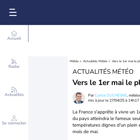
Accueil
Météo
Actualités Météo
Vers le 1er mai le 
Radar
ACTUALITÉS MÉTÉO
Vers le 1er mai le 
Actualités
Par
Cyrille DUCHESNE
, météo
mis à jour le
27/04/25 à 14h17
La France s'apprête à vivre un 
du pays atteindra le fameux seu
Se connecter
températures dignes d'un plein é
mois de mai.