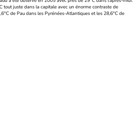
chaud a été observé en 2005 avec près de 29°C dans l'après-midi.
C tout juste dans la capitale avec un énorme contraste de
,6°C de Pau dans les Pyrénées-Atlantiques et les 28,6°C de