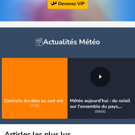
Devenez VIP
Actualités Météo
Canicule durable au sud-est
Météo aujourd'hui : du soleil
17:31
sur l'ensemble du pays,
jusqu'à 40°C au sud-est
00h00
Articles les plus lus