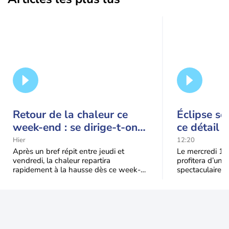
Retour de la chaleur ce
Éclipse so
week-end : se dirige-t-on
ce détail 
vers une cinquième vague
spectacle
Hier
12:20
de chaleur en France ?
Après un bref répit entre jeudi et
Le mercredi 12
vendredi, la chaleur repartira
profitera d’une 
rapidement à la hausse dès ce week-
spectaculaire, t
end sous l’effet d’une remontée d’air
dans une parti
très