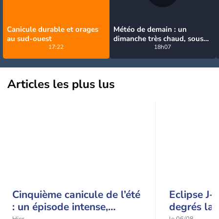
Canicule durable et orages
Météo de demain : un
au sud-ouest
dimanche très chaud, sous
17:22
la menace de quelques
18h07
orages
Articles les plus lus
Cinquième canicule de l’été
Eclipse J-
: un épisode intense,
degrés la 