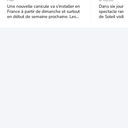
durable et étendu la
t-elle chu
Hier
le 06/08
semaine prochaine
l'éclipse 
Une nouvelle canicule va s’installer en
Dans six jours, l
France à partir de dimanche et surtout
spectacle rare 
en début de semaine prochaine. Les
de Soleil visibl
températures dépasseront
Jusqu'à 99,5 % 
fréquemment