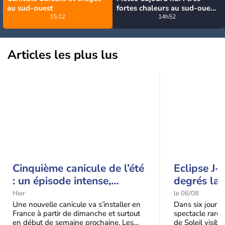
au sud-ouest
fortes chaleurs au sud-ouest
15:12
avant des orages, jusqu'à
14h52
39°C
Articles les plus lus
Cinquième canicule de l’été
Eclipse J-
: un épisode intense,
degrés la 
durable et étendu la
t-elle chu
Hier
le 06/08
semaine prochaine
l'éclipse 
Une nouvelle canicule va s’installer en
Dans six jours, l
France à partir de dimanche et surtout
spectacle rare 
en début de semaine prochaine. Les
de Soleil visibl