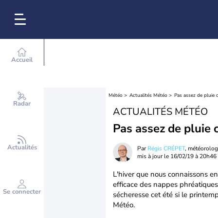
Accueil
Météo
Actualités Météo
Pas assez de pluie c
Radar
ACTUALITÉS MÉTÉO
Pas assez de pluie c
Actualités
Par
Régis CRÉPET
, météorolo
mis à jour le
16/02/19 à 20h46
L'hiver que nous connaissons en
efficace des nappes phréatiques, 
Se connecter
sécheresse cet été si le printemp
Météo.