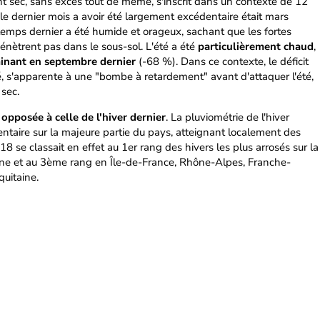
t sec, sans excès tout de même, s'inscrit dans un contexte de 12
: le dernier mois a avoir été largement excédentaire était mars
ntemps dernier a été humide et orageux, sachant que les fortes
pénètrent pas dans le sous-sol. L'été a été
particulièrement chaud
,
minant en septembre dernier
(-68 %). Dans ce contexte, le déficit
é, s'apparente à une "bombe à retardement" avant d'attaquer l'été,
 sec.
opposée à celle de l'hiver dernier
. La pluviométrie de l'hiver
ntaire sur la majeure partie du pays, atteignant localement des
8 se classait en effet au 1er rang des hivers les plus arrosés sur la
e et au 3ème rang en Île-de-France, Rhône-Alpes, Franche-
uitaine.