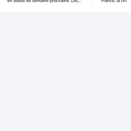
en début de semaine prochaine. Les
France, la chal
températures dépasseront
dominer jusqu’à
fréquemment