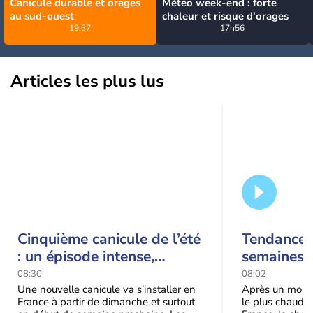
Canicule durable et orages
Météo week-end : forte
au sud-ouest
chaleur et risque d'orages
19:37
17h56
Articles les plus lus
Cinquième canicule de l’été
Tendance 
: un épisode intense,
semaines :
durable et étendu la
prédomina
08:30
08:02
semaine prochaine
septembr
Une nouvelle canicule va s’installer en
Après un mois 
France à partir de dimanche et surtout
le plus chaud 