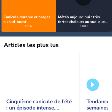
Canicule durable et orages
Météo aujourd'hui : très
au sud-ouest
fortes chaleurs au sud-ouest
19:37
avant des orages, jusqu'à
00h00
39°C
Articles les plus lus
Cinquième canicule de l’été
Tendance 
: un épisode intense,
semaines :