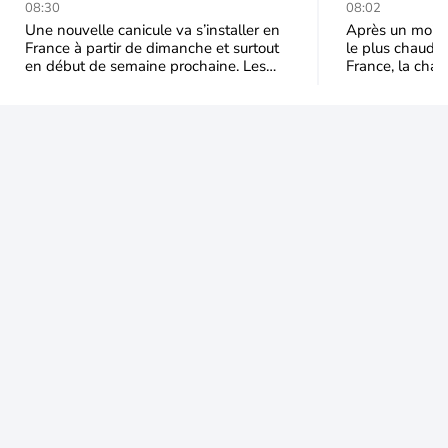
durable et étendu la
prédomina
08:30
08:02
semaine prochaine
septembr
Une nouvelle canicule va s’installer en
Après un mois 
France à partir de dimanche et surtout
le plus chaud 
en début de semaine prochaine. Les
France, la chal
températures dépasseront
dominer jusqu’à
fréquemment