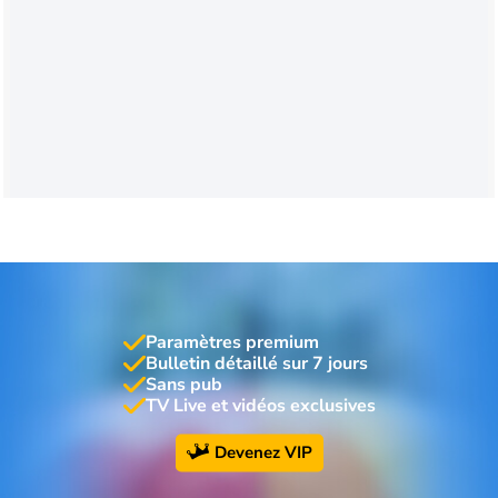
Paramètres premium
Bulletin détaillé sur 7 jours
Sans pub
TV Live et vidéos exclusives
Devenez VIP