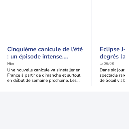
Cinquième canicule de l’été
Eclipse J-
: un épisode intense,
degrés la 
durable et étendu la
t-elle chu
Hier
le 06/08
semaine prochaine
l'éclipse 
Une nouvelle canicule va s’installer en
Dans six jours, l
France à partir de dimanche et surtout
spectacle rare 
en début de semaine prochaine. Les
de Soleil visibl
températures dépasseront
Jusqu'à 99,5 % 
fréquemment