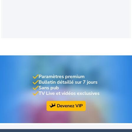
Paramètres premium
Bulletin détaillé sur 7 jours
Sans pub
TV Live et vidéos exclusives
Devenez VIP