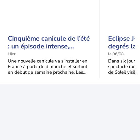
Cinquième canicule de l’été
Eclipse J-
: un épisode intense,
degrés la 
durable et étendu la
t-elle chu
Hier
le 06/08
semaine prochaine
l'éclipse 
Une nouvelle canicule va s’installer en
Dans six jours, l
France à partir de dimanche et surtout
spectacle rare 
en début de semaine prochaine. Les
de Soleil visibl
températures dépasseront
Jusqu'à 99,5 % 
fréquemment