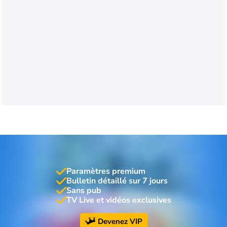
Paramètres premium
Bulletin détaillé sur 7 jours
Sans pub
TV Live et vidéos exclusives
Devenez VIP