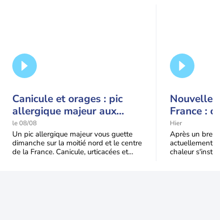
Canicule et orages : pic
Nouvelle c
allergique majeur aux
France : c
urticacées sur la moitié
le 08/08
Hier
nord
Un pic allergique majeur vous guette
Après un bref ré
dimanche sur la moitié nord et le centre
actuellement, 
de la France. Canicule, urticacées et
chaleur s'instal
ambroisie saturent l'air avant l'arrivée
Étendue et dura
une grande