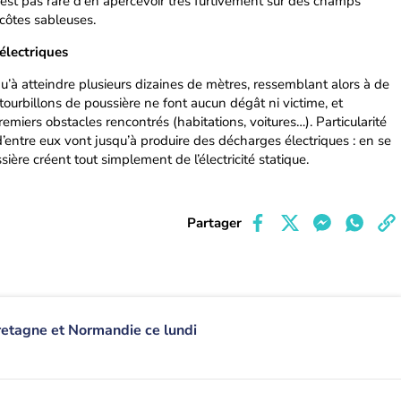
 n'est pas rare d'en apercevoir très furtivement sur des champs
 côtes sableuses.
électriques
u’à atteindre plusieurs dizaines de mètres, ressemblant alors à de
tourbillons de poussière ne font aucun dégât ni victime, et
emiers obstacles rencontrés (habitations, voitures…). Particularité
d’entre eux vont jusqu’à produire des décharges électriques : en se
sière créent tout simplement de l’électricité statique.
Partager
retagne et Normandie ce lundi