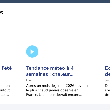
us
l’été
Tendance météo à 4
Ec
semaines : chaleur
de
prédominante jusqu'en
t-
Hier
le 
septembre
l'
ller en
Après un mois de juillet 2026 devenu
Dan
urtout
le plus chaud jamais observé en
spe
 Les
France, la chaleur devrait encore
de 
dominer jusqu’à la fin août
Jus