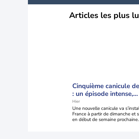
Articles les plus l
Cinquième canicule de 
: un épisode intense,
durable et étendu la
Hier
semaine prochaine
Une nouvelle canicule va s’insta
France à partir de dimanche et s
en début de semaine prochaine.
températures dépasseront
fréquemment