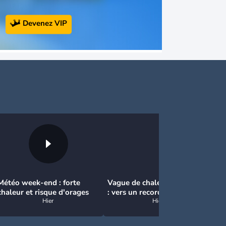
Devenez VIP
Météo week-end : forte
Vague de chaleur et canicule
No
chaleur et risque d'orages
: vers un record inédit de
: 
Hier
chaleur durable en France
Hier