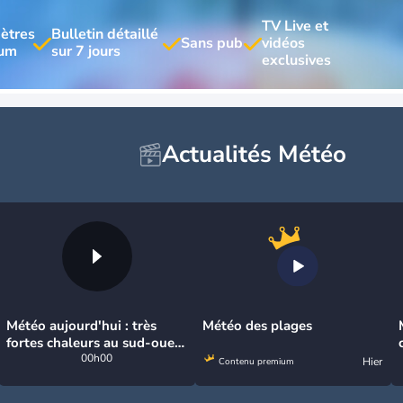
TV Live et 
ètres 
Bulletin détaillé 
vidéos 
Actualités Météo
Météo aujourd'hui : très
Météo des plages
fortes chaleurs au sud-ouest
avant des orages, jusqu'à
00h00
Hier
Contenu premium
39°C