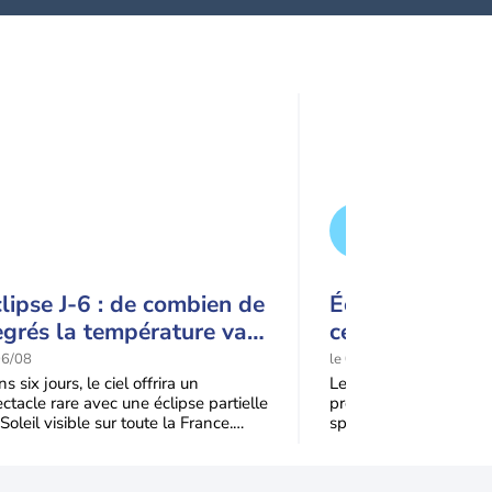
lipse J-6 : de combien de
Éclipse solaire
grés la température va-
ce détail pourr
elle chuter pendant
spectacle
06/08
le 06/08
éclipse du 12 août ?
s six jours, le ciel offrira un
Le mercredi 12 août 2
ctacle rare avec une éclipse partielle
profitera d’une éclipse 
Soleil visible sur toute la France.
spectaculaire, tandis q
qu'à 99,5 % du disque solaire seront
dans une partie du no