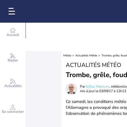
Accueil
Météo
Actualités Météo
Trombe, grêle, foud
Radar
ACTUALITÉS MÉTÉO
Trombe, grêle, foud
Actualités
Par
Gilles Matricon
, météorol
mis à jour le
03/09/17 à 12h13
Ce samedi, les conditions météo 
l'Allemagne a provoqué des ora
Se connecter
l'observation de phénomènes tou