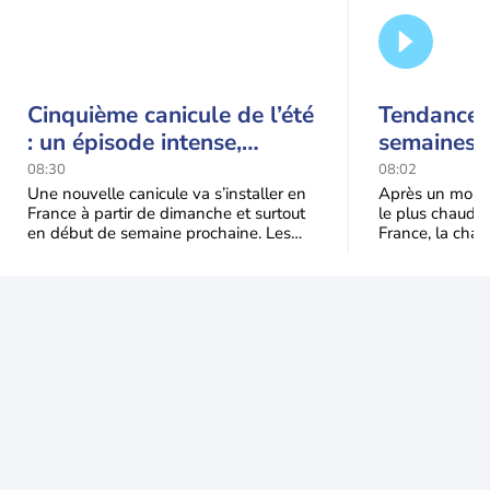
Cinquième canicule de l’été
Tendance 
: un épisode intense,
semaines :
durable et étendu la
prédomina
08:30
08:02
semaine prochaine
septembr
Une nouvelle canicule va s’installer en
Après un mois 
France à partir de dimanche et surtout
le plus chaud 
en début de semaine prochaine. Les
France, la chal
températures dépasseront
dominer jusqu’à
fréquemment