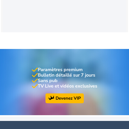
Paramètres premium
Bulletin détaillé sur 7 jours
Sans pub
TV Live et vidéos exclusives
Devenez VIP