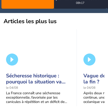
la semaine, excepté près de
08h17
la Méditerranée
Articles les plus lus
Sécheresse historique :
Vague de c
pourquoi la situation va
la fin ?
encore s'aggraver jusqu'à
le 04/08
le 04/08
la mi-août
La France connaît une sécheresse
Après deux moi
exceptionnelle, favorisée par les
continue, une m
canicules à répétition et un déficit de
océanique va e
pluie très marqué depuis la fin du
Le recul sera p