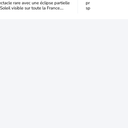
ctacle rare avec une éclipse partielle
profitera d’une éclipse 
Soleil visible sur toute la France.
spectaculaire, tandis q
qu'à 99,5 % du disque solaire seront
dans une partie du no