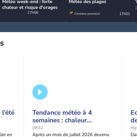
Météo week-end : forte
Météo des plages
chaleur et risque d'orages
17h56
17h01
Contenu premium
us
l’été
Tendance météo à 4
Ec
semaines : chaleur
de
prédominante jusqu'en
t-
08:02
Hie
septembre
l'
ller en
Après un mois de juillet 2026 devenu
Dan