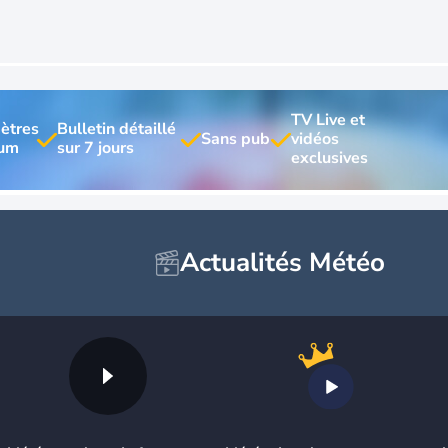
TV Live et 
ètres 
Bulletin détaillé 
vidéos 
Actualités Météo