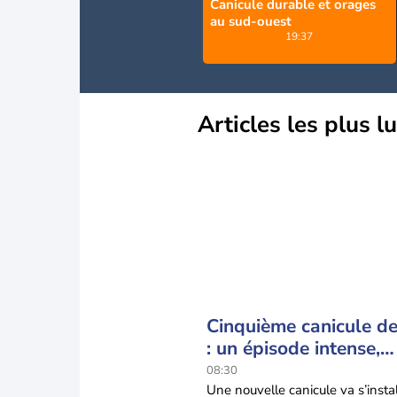
Canicule durable et orages
au sud-ouest
19:37
Articles les plus l
Cinquième canicule de 
: un épisode intense,
durable et étendu la
08:30
semaine prochaine
Une nouvelle canicule va s’insta