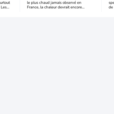
urtout
le plus chaud jamais observé en
spe
 Les
France, la chaleur devrait encore
de 
dominer jusqu’à la fin août
Jus