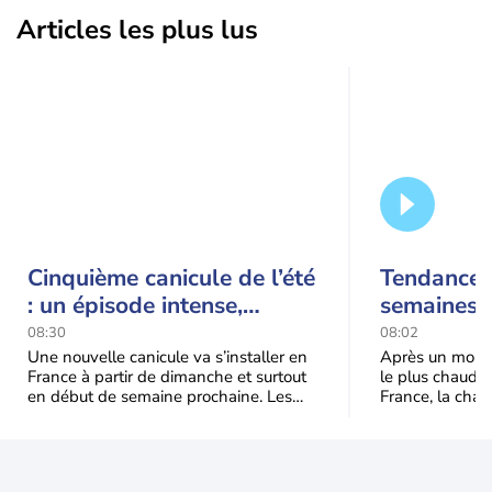
Articles les plus lus
Cinquième canicule de l’été
Tendance 
: un épisode intense,
semaines :
durable et étendu la
prédomina
08:30
08:02
semaine prochaine
septembr
Une nouvelle canicule va s’installer en
Après un mois 
France à partir de dimanche et surtout
le plus chaud 
en début de semaine prochaine. Les
France, la chal
températures dépasseront
dominer jusqu’à
fréquemment