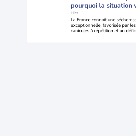
pourquoi la situation 
encore s'aggraver jus
Hier
la mi-août
La France connaît une sécheres
exceptionnelle, favorisée par les
canicules à répétition et un défic
pluie très marqué depuis la fin 