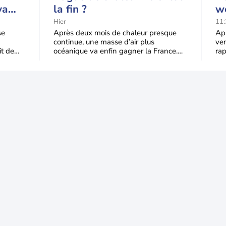
va
la fin ?
we
qu'à
ve
Hier
11:
de
se
Après deux mois de chaleur presque
Apr
continue, une masse d’air plus
ven
it de
océanique va enfin gagner la France.
ra
du
Le recul sera progressif mardi, puis plus
end
trè