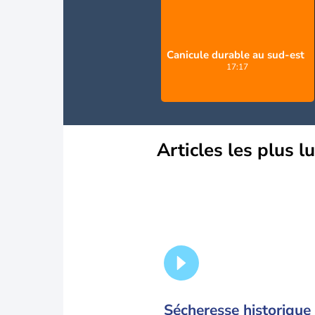
Canicule durable au sud-est
17:17
Articles les plus l
Sécheresse historique 