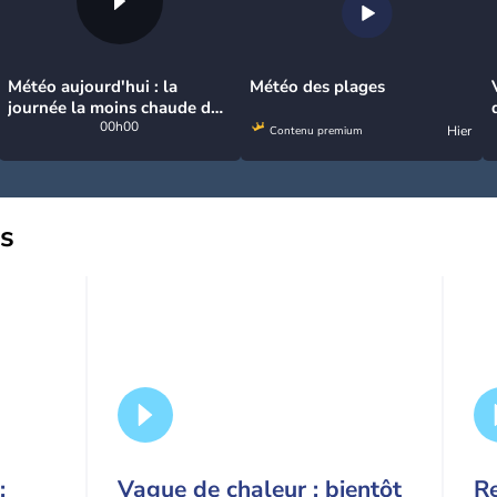
Météo aujourd'hui : la
Météo des plages
journée la moins chaude de
la semaine, excepté près de
00h00
Hier
Contenu premium
la Méditerranée
us
:
Vague de chaleur : bientôt
Re