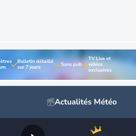
TV Live et 
ètres 
Bulletin détaillé 
vidéos 
Actualités Météo