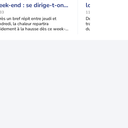
ek-end : se dirige-t-on
lourdes conséq
rs une cinquième vague
la France
33
11:51
 chaleur en France ?
ès un bref répit entre jeudi et
Depuis le mois de juin
dredi, la chaleur repartira
traverse un été except
pidement à la hausse dès ce week-
durée et son intensité
 sous l’effet d’une remontée d’air
canicules, un mois de 
s
plus chaud