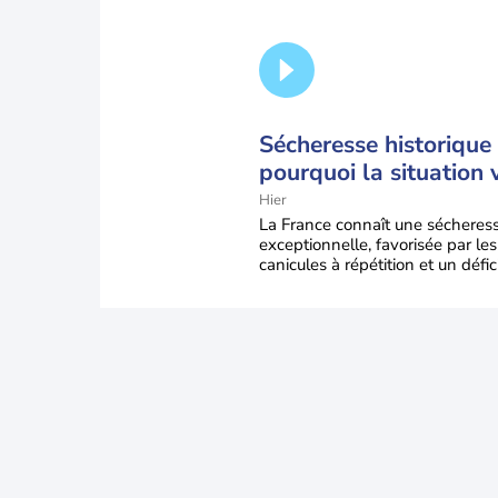
Sécheresse historique 
pourquoi la situation 
encore s'aggraver jus
Hier
la mi-août
La France connaît une sécheres
exceptionnelle, favorisée par les
canicules à répétition et un défic
pluie très marqué depuis la fin 