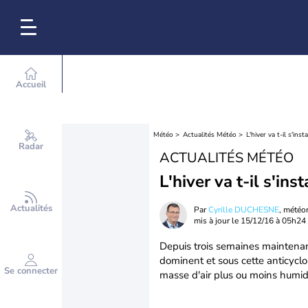
Accueil
Météo
Actualités Météo
L'hiver va t-il s'insta
Radar
ACTUALITÉS MÉTÉO
L'hiver va t-il s'inst
Actualités
Par
Cyrille DUCHESNE
, météo
mis à jour le
15/12/16 à 05h24
Depuis trois semaines maintenant
dominent et sous cette anticyclon
Se connecter
masse d'air plus ou moins humid