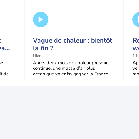
:
Vague de chaleur : bientôt
Re
va
la fin ?
we
qu'à
ve
Hier
11:
de
se
Après deux mois de chaleur presque
Apr
continue, une masse d’air plus
ven
it de
océanique va enfin gagner la France.
ra
du
Le recul sera progressif mardi, puis plus
end
trè