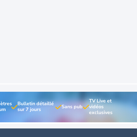
TV Live et 
ètres 
Bulletin détaillé 
vidéos 