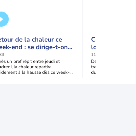
tour de la chaleur ce
Canicules à rép
ek-end : se dirige-t-on
lourdes conséq
rs une cinquième vague
la France
33
11:51
 chaleur en France ?
ès un bref répit entre jeudi et
Depuis le mois de juin
dredi, la chaleur repartira
traverse un été except
pidement à la hausse dès ce week-
durée et son intensité
 sous l’effet d’une remontée d’air
canicules, un mois de 
s
plus chaud