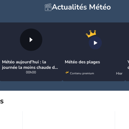
Actualités Météo
Météo aujourd'hui : la
Météo des plages
journée la moins chaude de
la semaine, excepté près de
00h00
Hier
Contenu premium
la Méditerranée
us