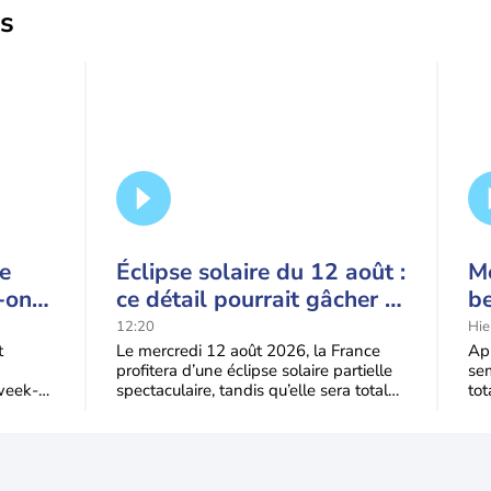
us
ce
Éclipse solaire du 12 août :
Mé
-on
ce détail pourrait gâcher le
b
ague
spectacle
q
12:20
Hie
?
m
t
Le mercredi 12 août 2026, la France
Apr
profitera d’une éclipse solaire partielle
sem
week-
spectaculaire, tandis qu’elle sera totale
tot
’air
dans une partie du nord de
dev
de 