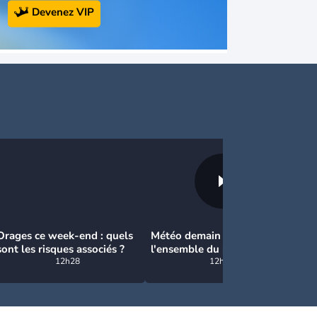
Devenez VIP
Orages ce week-end : quels
Météo demain : du soleil sur
Mé
sont les risques associés ?
l'ensemble du pays, jusqu'à
jo
12h28
40°C au sud-est
12h23
la
la