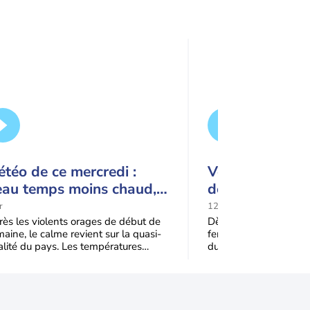
téo de ce mercredi :
Vers une cinqu
eau temps moins chaud,
de chaleur : po
uelques orages en
fortes chaleurs
r
12:28
ontagne
rapidement rev
ès les violents orages de début de
Dès ce week-end, les 
aine, le calme revient sur la quasi-
feront leur retour sur
France
alité du pays. Les températures
du pays. La mise en p
iennent plus agréables, sauf près
anticyclone sur l'Euro
la