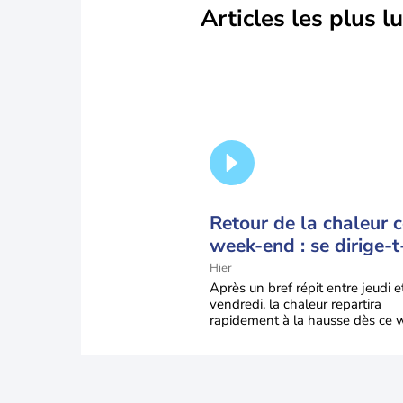
Articles les plus l
Retour de la chaleur 
week-end : se dirige-t
vers une cinquième v
Hier
de chaleur en France 
Après un bref répit entre jeudi e
vendredi, la chaleur repartira
rapidement à la hausse dès ce 
end sous l’effet d’une remontée d
très