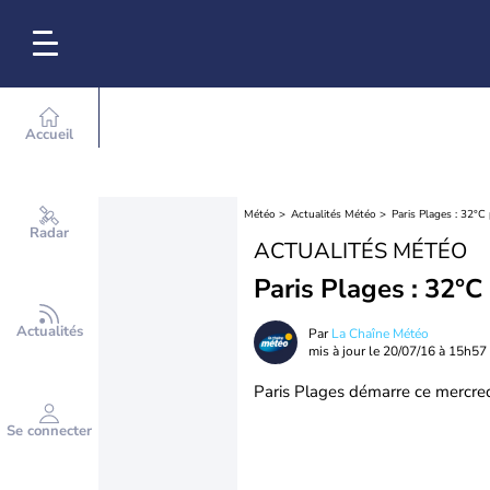
Accueil
Météo
Actualités Météo
Paris Plages : 32°C
Radar
ACTUALITÉS MÉTÉO
Paris Plages : 32°C
Actualités
Par
La Chaîne Météo
mis à jour le
20/07/16 à 15h57
Paris Plages démarre ce mercredi 
Se connecter