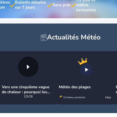
ètres 
Bulletin détaillé 
vidéos 
Actualités Météo
Vers une cinquième vague
Météo des plages
de chaleur : pourquoi les
fortes chaleurs vont
12h28
Hier
Contenu premium
rapidement revenir en
France