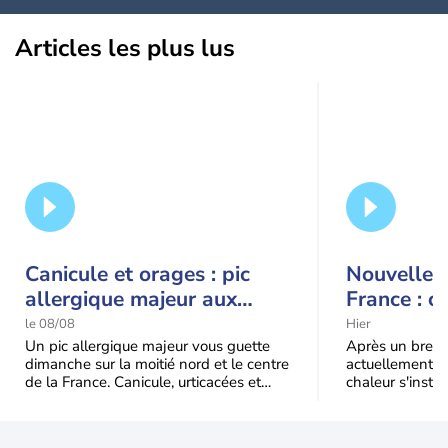
Articles les plus lus
Canicule et orages : pic
Nouvelle c
allergique majeur aux
France : c
urticacées sur la moitié
le 08/08
Hier
nord
Un pic allergique majeur vous guette
Après un bref ré
dimanche sur la moitié nord et le centre
actuellement, 
de la France. Canicule, urticacées et
chaleur s'instal
ambroisie saturent l'air avant l'arrivée
Étendue et dura
une grande