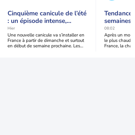
Cinquième canicule de l’été
Tendance 
: un épisode intense,
semaines :
durable et étendu la
prédomina
Hier
08:02
semaine prochaine
septembr
Une nouvelle canicule va s’installer en
Après un mois 
France à partir de dimanche et surtout
le plus chaud 
en début de semaine prochaine. Les
France, la chal
températures dépasseront
dominer jusqu’à
fréquemment