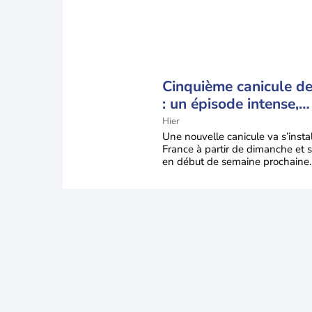
Cinquième canicule de 
: un épisode intense,
durable et étendu la
Hier
semaine prochaine
Une nouvelle canicule va s’insta
France à partir de dimanche et s
en début de semaine prochaine.
températures dépasseront
fréquemment