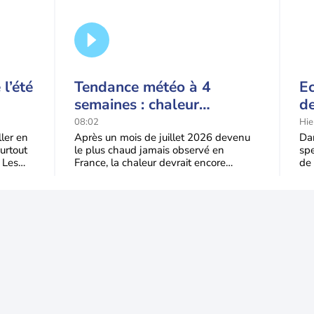
l’été
Tendance météo à 4
Ec
semaines : chaleur
de
prédominante jusqu'en
t-
08:02
Hie
septembre
l'
ller en
Après un mois de juillet 2026 devenu
Dan
urtout
le plus chaud jamais observé en
spe
 Les
France, la chaleur devrait encore
de 
dominer jusqu’à la fin août
Jus