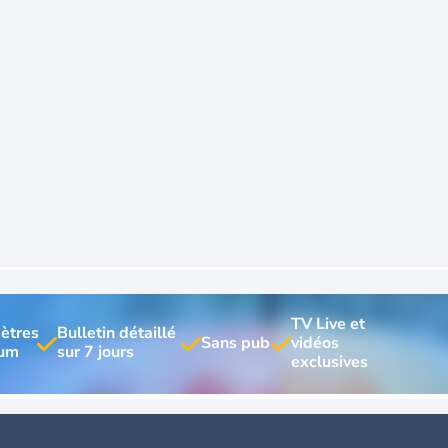
TV Live et 
ètres 
Bulletin détaillé 
vidéos 