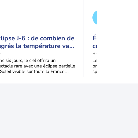
lipse J-6 : de combien de
Éclipse solaire
grés la température va-
ce détail pourr
elle chuter pendant
spectacle
r
Hier
éclipse du 12 août ?
s six jours, le ciel offrira un
Le mercredi 12 août 2
ctacle rare avec une éclipse partielle
profitera d’une éclipse 
Soleil visible sur toute la France.
spectaculaire, tandis q
qu'à 99,5 % du disque solaire seront
dans une partie du no