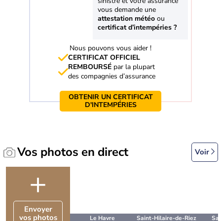
sinistre et votre assurance
vous demande une
attestation météo
ou
certificat d’intempéries ?
Nous pouvons vous aider !
CERTIFICAT OFFICIEL
REMBOURSÉ
par la plupart
des compagnies d’assurance
OBTENIR UN CERTIFICAT
D'INTEMPÉRIES
Vos photos en direct
Voir
+
Envoyer
vos photos
Le Havre
Saint-Hilaire-de-Riez
Sai