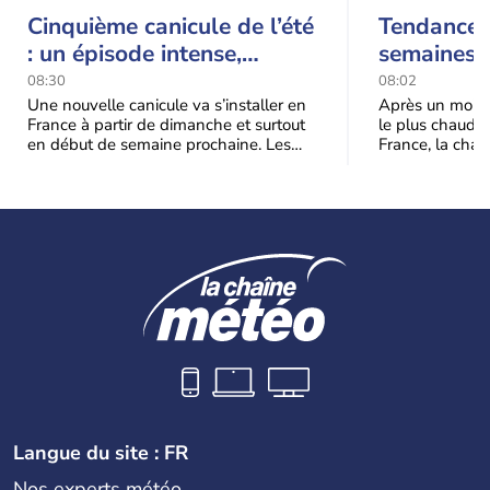
Cinquième canicule de l’été
Tendance 
: un épisode intense,
semaines :
durable et étendu la
prédomina
08:30
08:02
semaine prochaine
septembr
Une nouvelle canicule va s’installer en
Après un mois 
France à partir de dimanche et surtout
le plus chaud 
en début de semaine prochaine. Les
France, la chal
températures dépasseront
dominer jusqu’à
fréquemment
Langue du site : FR
Nos experts météo