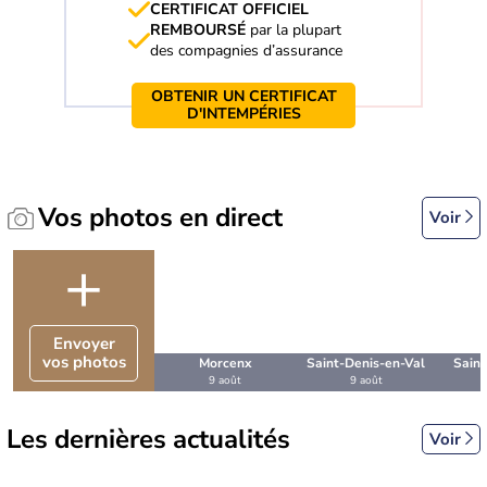
CERTIFICAT OFFICIEL
REMBOURSÉ
par la plupart
des compagnies d’assurance
OBTENIR UN CERTIFICAT
D'INTEMPÉRIES
Vos photos en direct
Voir
+
Envoyer
vos photos
Morcenx
Saint-Denis-en-Val
Saint
9 août
9 août
Les dernières actualités
Voir