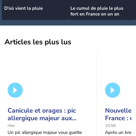
D’où vient la pluie
Le cumul de pluie le plus
fort en France en un an
Articles les plus lus
Canicule et orages : pic
Nouvelle c
allergique majeur aux
France : c
urticacées sur la moitié
Hier
10:58
nord
Un pic allergique majeur vous guette
Après un bref ré